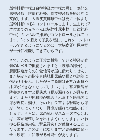
脳幹排尿中枢は自律神経の中枢に属し、腰部交
感神経核、陰部神経核、骨盤神経核を統合的に
支配します。大脳皮質排尿中枢は更に上位より
脳幹排尿中枢をコントロールします。生まれて2
才位までの赤ちゃんは脳幹排尿中枢（自律神経
中枢）のレベルで排尿がコントロールされてい
ます。3才を超えて尿意を感じ、これをコントロ
ールできるようになるのは、大脳皮質排尿中枢
が十分に機能してきてからです。
さて、このように正常に機能している神経が脊
髄のレベルで損傷されますと（波線の部分）、
膀胱尿道からの知覚信号が脳に伝わりません。
また脳からの指令も膀胱排尿筋や尿道括約筋に
伝わりません。したがって膀胱は正常な蓄尿や
排尿ができなくなってしまいます。蓄尿機能が
障害されますと尿失禁（尿が漏れる）が見られ
ます。また排尿機能が障害されますと膀胱内に
尿が過度に溜り、その上に位置する腎臓から尿
が下降しにくくなり、腎臓が腫れて機能が低下
します。さらに、尿の流れがスムーズでなけれ
ば、菌が繁殖し熱を出すようになります。いわ
ゆる尿路感染症（腎盂腎炎）が反復することに
なります。このようになりますと結果的に腎不
全（尿毒症）に繋がる可能性があります。