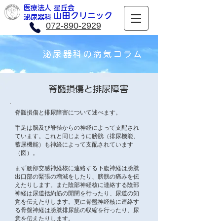
医療法人 星丘会
​山田クリニック
​泌尿器科
072-890-2929
泌尿器科の病気コラム
脊髄損傷と排尿障害
脊髄損傷と排尿障害について述べます。
手足は脳及び脊髄からの神経によって支配され
ています。これと同じように膀胱（排尿機能、
蓄尿機能）も神経によって支配されています
（図）。
まず腰部交感神経核に連絡する下腹神経は膀胱
出口部の緊張の増減をしたり、膀胱の痛みを伝
えたりします。また陰部神経核に連絡する陰部
神経は尿道括約筋の開閉を行ったり、尿道の知
覚を伝えたりします。更に骨盤神経核に連絡す
る骨盤神経は膀胱排尿筋の収縮を行ったり、尿
意を伝えたりします。