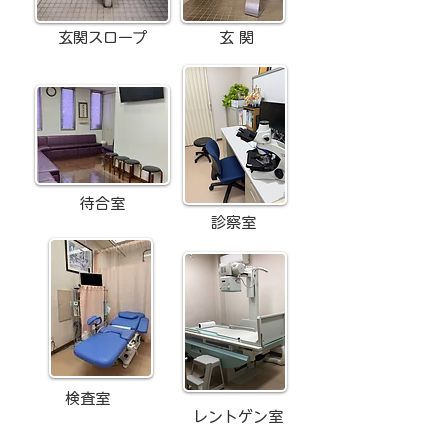
玄関スロープ
玄 関
​待合室
​診察室
検査室
​レントゲン室