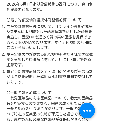
2026年6月1日より診療報酬の改訂につき、窓口負
担が変更となります。
○電子的診療情報連携体制整備加算について
当院では診察室等において、オンライン資格確認等
システムにより取得した診療情報を活用した診療を
実施し、医療DXを通じて質の高い医療を提供でき
るよう取り組んでおります。マイナ保険証の利用に
ご協力お願いいたします。
厚生労働大臣が定める施設基準を満たす保険医療機
関を受診した患者様に対して、月に1回算定できる
加算です。
算定した診療報酬の区分・項目の名称及びその点数
又は金額を記載した詳細な明細書を無料で交付して
おります。
○一般名処方加算について
後発医薬品のある医薬品について、特定の医薬品
名を指定するのではなく、薬剤の成分をもとにした
一般名処方を行う場合があります。一般名処方によ
って特定の医薬品の供給が不足した場合であって
も、患者さんに必要な医薬品が提供しやすくなりま
す。