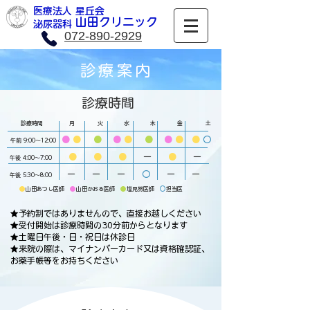
医療法人 星丘会
​山田クリニック
​泌尿器科
072-890-2929
診療案内
診療時間
診療時間 月 火 水 木 金 土
●
●
●
●
●
●
●
● ●
〇
午前 9:00～12:00
● ● ●
ー
●
ー
午後 4:00～7:00
ー ー ー
〇
ー ー
午後 5:30～8:00
●
●
●
〇
山田あつし医師
山田かおる医師
塩見努医師
担当医
​★予約制ではありませんので、直接お越しください
★受付開始は診療時間の30分前からとなります
​★土曜日午後・日・祝日は休診日
★来院の際は、マイナンバーカード又は資格確認証、
お薬手帳等をお持ちください