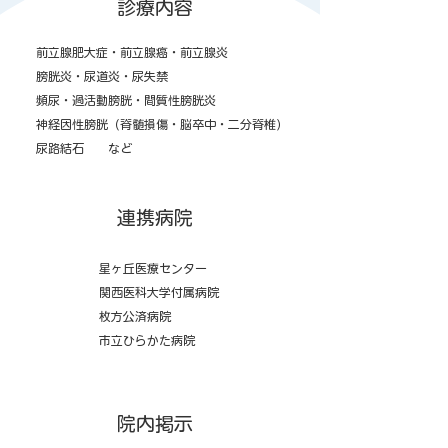
診療内容
前立腺肥大症・前立腺癌・前立腺炎
膀胱炎・尿道炎・尿失禁
頻尿・過活動膀胱・間質性膀胱炎
神経因性膀胱（脊髄損傷・脳卒中・二分脊椎）
尿路結石 など
​連携病院
星ヶ丘医療センター
関西医科大学付属病院
枚方公済病院
市立ひらかた病院
院内掲示