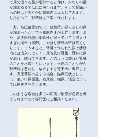
で尿の溜まる量が増加すると伸び、かなりの量
が溜まるまで低圧に保たれます。そして腎臓か
らの尿はすみやかに膀胱内に流入してきます。
したがって、腎機能は正常に保たれます。
一方、高圧蓄尿例では、膀胱壁が硬く少しの尿
が溜まっただけでも膀胱内圧が上昇します。ま
た、多少膀胱壁に柔軟性が残っていても溜まり
すぎた場合（尿閉）、やはり膀胱内圧は高くな
ります。そうすると、腎臓で作られた尿は膀胱
内には流入しにくく、尿管及び腎盂、腎杯に尿
が溢れ、腫れてきます。このように腫れた腎臓
のことを水腎症といいます。当然のことながら
腎機能は悪化し、放置すると腎不全に進行しま
す。高圧蓄尿の呈する場合、臨床症状として
は、強い排尿困難、残尿感、頻尿、場合によっ
ては尿失禁を呈します。
このような場合は多くの症例で治療が必要と考
えられますので専門医にご相談ください。​​​