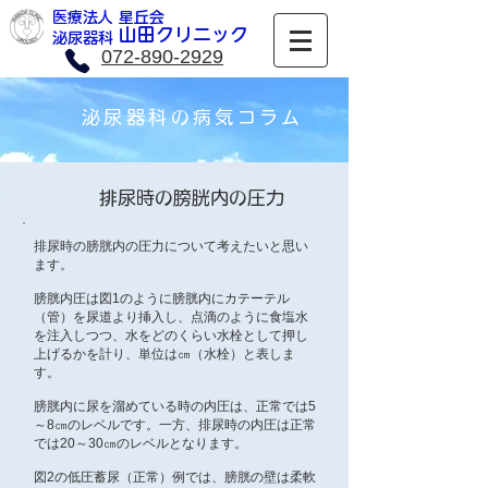
医療法人 星丘会
​山田クリニック
​泌尿器科
072-890-2929
泌尿器科の病気コラム
排尿時の膀胱内の圧力
排尿時の膀胱内の圧力について考えたいと思い
ます。
膀胱内圧は図1のように膀胱内にカテーテル
（管）を尿道より挿入し、点滴のように食塩水
を注入しつつ、水をどのくらい水栓として押し
上げるかを計り、単位は㎝（水栓）と表しま
す。
膀胱内に尿を溜めている時の内圧は、正常では5
～8㎝のレベルです。一方、排尿時の内圧は正常
では20～30㎝のレベルとなります。
図2の低圧蓄尿（正常）例では、膀胱の壁は柔軟