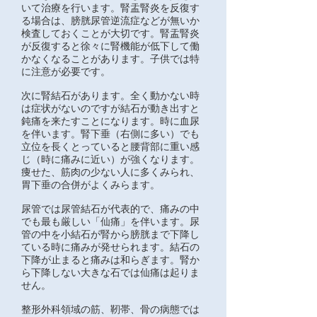
いて治療を行います。腎盂腎炎を反復す
る場合は、膀胱尿管逆流症などが無いか
検査しておくことが大切です。腎盂腎炎
が反復すると徐々に腎機能が低下して働
かなくなることがあります。子供では特
に注意が必要です。
次に腎結石があります。全く動かない時
は症状がないのですが結石が動き出すと
鈍痛を来たすことになります。時に血尿
を伴います。腎下垂（右側に多い）でも
立位を長くとっていると腰背部に重い感
じ（時に痛みに近い）が強くなります。
痩せた、筋肉の少ない人に多くみられ、
胃下垂の合併がよくみらます。
尿管では尿管結石が代表的で、痛みの中
でも最も厳しい「仙痛」を伴います。尿
管の中を小結石が腎から膀胱まで下降し
ている時に痛みが発せられます。結石の
下降が止まると痛みは和らぎます。腎か
ら下降しない大きな石では仙痛は起りま
せん。
整形外科領域の筋、靭帯、骨の病態では