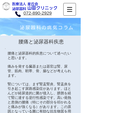
医療法人 星丘会
​山田クリニック
​泌尿器科
072-890-2929
泌尿器科の病気コラム
腰痛と泌尿器科疾患
腰痛と泌尿器科的疾患について述べたい
と思います。
痛みを発する臓器または器官は腎、尿
管、筋肉、靭帯、骨、腸などが考えられ
ます。
腎については、まず腎盂腎炎、腎盂炎を
引き起こす尿路感染症があります。ほと
んどが経尿道的に菌が侵入し、膀胱を経
て腎に達する逆行性感染です。高い発熱
と患側の腰痛（特にその部分を叩かれる
と痛みが強くなる）があります。この原
因となっている菌に有効な抗生物質を用