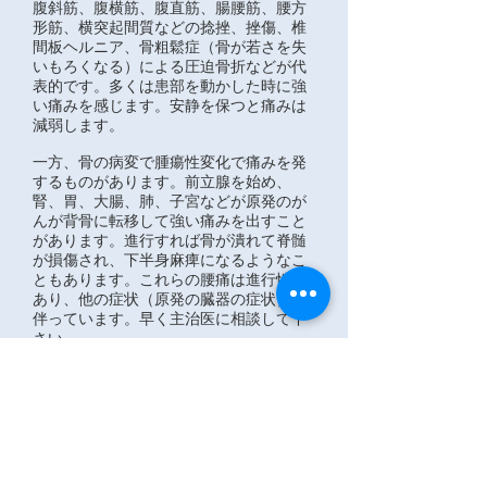
腹斜筋、腹横筋、腹直筋、腸腰筋、腰方
形筋、横突起間質などの捻挫、挫傷、椎
間板ヘルニア、骨粗鬆症（骨が若さを失
いもろくなる）による圧迫骨折などが代
表的です。多くは患部を動かした時に強
い痛みを感じます。安静を保つと痛みは
減弱します。
一方、骨の病変で腫瘍性変化で痛みを発
するものがあります。前立腺を始め、
腎、胃、大腸、肺、子宮などが原発のが
んが背骨に転移して強い痛みを出すこと
があります。進行すれば骨が潰れて脊髄
が損傷され、下半身麻痺になるようなこ
ともあります。これらの腰痛は進行性で
あり、他の症状（原発の臓器の症状）を
伴っています。早く主治医に相談して下
さい。
前立腺がんは好んで骨に転移することが
あります。前立腺特異抗原（PSA)をチェ
ックすることで見つけることが可能で
す。50才以上では１年に１回程度、検診
と考え測定しておきたいと思います。