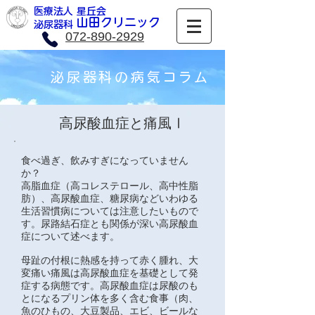
医療法人 星丘会
​山田クリニック
​泌尿器科
072-890-2929
泌尿器科の病気コラム
高尿酸血症と痛風Ⅰ
食べ過ぎ、飲みすぎになっていません
か？
高脂血症（高コレステロール、高中性脂
肪）、高尿酸血症、糖尿病などいわゆる
生活習慣病については注意したいもので
す。尿路結石症とも関係が深い高尿酸血
症について述べます。
母趾の付根に熱感を持って赤く腫れ、大
変痛い痛風は高尿酸血症を基礎として発
症する病態です。高尿酸血症は尿酸のも
とになるプリン体を多く含む食事（肉、
魚のひもの、大豆製品、エビ、ビールな