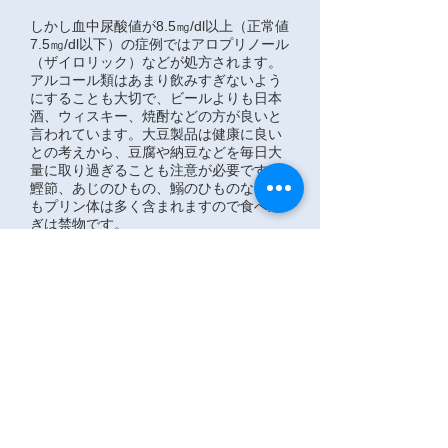
しかし血中尿酸値が8.5㎎/dl以上（正常値
7.5㎎/dl以下）の症例ではアロプリノール
（ザイロリック）などが処方されます。
アルコール類はあまり飲みすぎないよう
にすることも大切で、ビールよりも日本
酒、ウィスキー、焼酎などの方が良いと
言われています。大豆製品は健康に良い
との考えから、豆腐や納豆などを毎日大
量に取り過ぎることも注意が必要です。
鰹節、あじのひもの、鰯のひものなどに
もプリン体は多く含まれますので食べ過
ぎは禁物です。
尿中の尿酸濃度が高くなると結晶化し、
これが尿酸結石やシュウ酸カルシウム結
石、リン酸カルシウム結石の核となると
いう説があります。
最近、尿路結石症そのものも生活習慣病
と考える研究者も増えています。生活習
慣病全般からは食事のバランスが最も大
切で、食べ過ぎ飲みすぎはいけません。
また体を動かすことも大切です。まずは
薬に頼ることなく食生活のバランスより