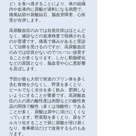
ど）を食べ過ぎることにより、体の組織
内や血液内に尿酸が過剰になる病態で、
痛風結節や尿酸結石、脳血管障害、心疾
患が合併します。
高尿酸血症のみでは自覚症状はほとんど
なく、健診などの血液検査で指摘される
のが普通です。痛風で痛みがあると受診
して治療を受けるのですが、高尿酸血症
のみでは症状がないのでついつい放置す
ることが多くなります。しかし動脳硬化
などの原因となり、脳血管や心に悪影響
を及ぼします。
予防が最も大切で前述のプリン体を多く
含む食物を少なくし、野菜を多くとり、
ビールでなく水分を多く飲み、肥満しな
いようにすることが重要です。高尿酸血
症の人の尿の酸性度は肉類などの酸性食
品の関係で酸性（多くは強酸性）である
ことが多く、尿酸は尿中に溶けにくくな
っています。野菜類を多くとり、尿をア
ルカリ化することで尿に尿酸が溶け易く
なり、食事療法だけで改善するものもあ
ります。