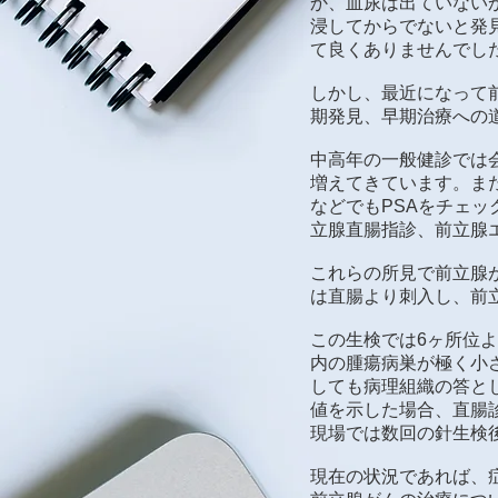
か、血尿は出ていない
浸してからでないと発
て良くありませんでし
しかし、最近になって
期発見、早期治療への
中高年の一般健診では会
増えてきています。ま
などでもPSAをチェ
立腺直腸指診、前立腺
これらの所見で前立腺
は直腸より刺入し、前
この生検では6ヶ所位
内の腫瘍病巣が極く小
しても病理組織の答と
値を示した場合、直腸
現場では数回の針生検
現在の状況であれば、