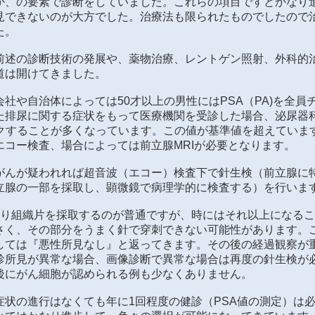
か、の要素で診断をしていました。これらの項目ですとかなり
見できないのが大方でした。治療法も限られたものでしたので
た。
前述の診断技術の発展や、薬物治療、レントゲン照射、外科的
道は開けてきました。
社や自治体によっては50才以上の男性にはPSA（PA)を全員
た排尿に関する症状をもって医療機関を受診した場合、泌尿器
ックすることが多くなっています。この値が基準値を超えていま
エコー検査、場合によっては前立腺MRIが必要となります。
がんが疑われれば超音波（エコー）検査下で針生検（前立腺に
立腺の一部を採取し、顕微鏡で病理学的に検査する）を行いま
より組織片を採取するのが普通ですが、時にはそれ以上になる
さく、その部分をうまく針で穿刺できない可能性があります。
しては『悪性所見なし』と返ってきます。その後の経過観察が重
診所見が異常な場合、画像診断で異常な場合は再度の針生検が
後にがん細胞が認められる例も少なくありません。
症状の進行はなくても年に1回程度の健診（PSA値の測定）は