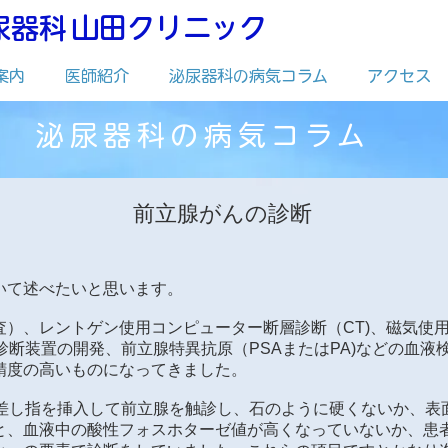
​山田クリニック
尿器科
案内
医師紹介
泌尿器科の病気コラム
アクセス
泌尿器科の病気コラム
前立腺がんの診断
いて述べたいと思います。
査）、レントゲン使用コンピューター断層診断（CT)、磁気使
像診断装置の開発、前立腺特異抗原（PSAまたはPA)などの血
精度の高いものになってきました。
人差し指を挿入して前立腺を触診し、石のように硬くないか、表
と、血液中の酸性フォスホターゼ値が高くなっていないか、患