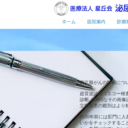
​泌
医療法人 星丘会
ホーム
医院案内
診療
前立腺がんの診断につ
超音波診断（エコー検
診断（MRI)なその画
立腺疾患の鑑別はより
約30年前には肛門に
いかをチェックするこ