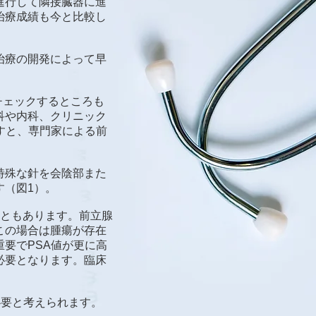
進行して隣接臓器に進
治療成績も今と比較し
治療の開発によって早
チェックするところも
科や内科、クリニック
すと、専門家による前
特殊な針を会陰部また
す（図1）。
こともあります。前立腺
この場合は腫瘍が存在
要でPSA値が更に高
必要となります。臨床
必要と考えられます。